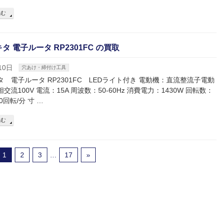
読む
マキタ 電子ルータ RP2301FC の買取
10日
穴あけ・締付け工具
マキタ 電子ルータ RP2301FC LEDライト付き 電動機：直流整流子電動
交流100V 電流：15A 周波数：50-60Hz 消費電力：1430W 回転数：
00回転/分 寸 …
読む
1
2
3
…
17
»