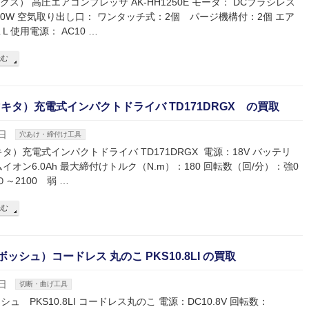
クス） 高圧エアコンプレッサ AK-HH1250E モータ： DCブラシレス
00W 空気取り出し口： ワンタッチ式：2個 パージ機構付：2個 エア
 使用電源： AC10 …
読む
（マキタ）充電式インパクトドライバ TD171DRGX の買取
日
穴あけ・締付け工具
マキタ）充電式インパクトドライバ TD171DRGX 電源：18V バッテリ
イオン6.0Ah 最大締付けトルク（N.m）：180 回転数（回/分）：強0
０～2100 弱 …
読む
ボッシュ）コードレス 丸のこ PKS10.8LI の買取
日
切断・曲げ工具
ッシュ PKS10.8LI コードレス丸のこ 電源：DC10.8V 回転数：