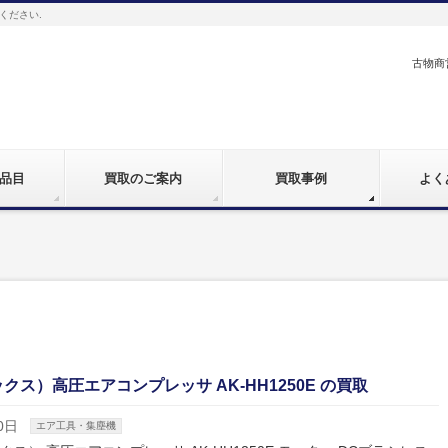
ください.
古物商営
品目
買取のご案内
買取事例
よく
クス）高圧エアコンプレッサ AK-HH1250E の買取
0日
エア工具・集塵機