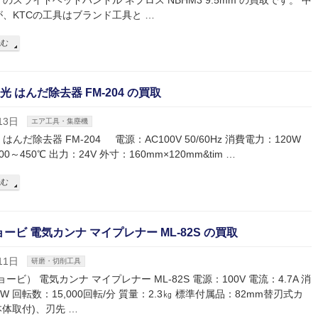
のスライドヘッドハンドル ネプロス NBHM3 9.5mm の買取です。 中
、KTCの工具はブランド工具と …
読む
白光 はんだ除去器 FM-204 の買取
13日
エア工具・集塵機
光 はんだ除去器 FM-204 電源：AC100V 50/60Hz 消費電力：120W
0～450℃ 出力：24V 外寸：160mm×120mm&tim …
読む
リョービ 電気カンナ マイプレナー ML-82S の買取
11日
研磨・切削工具
リョービ） 電気カンナ マイプレナー ML-82S 電源：100V 電流：4.7A 消
W 回転数：15,000回転/分 質量：2.3㎏ 標準付属品：82mm替刃式カ
本体取付)、刃先 …