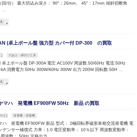
n-1（回/分） 最大切込み深さ： 90°：26mm、 45°：17mm 傾斜切断角
 …
読む
MAN (卓上ボール盤 強力型 カバー付 DP-300 の買取
日
穴あけ・締付け工具
N 卓上ボール盤 DP-300A 電圧:AC100V 周波数:50/60Hz 電流:50Hz
 2.6A 消費電力:50Hz 300W/60Hz 300W 出力:200W 回転数:50H …
読む
 ヤマハ 発電機 EF900FW 50Hz 新品 の買取
20日
発電機・溶接機
ヤマハ 発電機 EF900FW 新品 型式： 2極回転界磁形単相交流発電機 電
ンデンサー補償式 力率：1.0 電圧変動率： 10％以下 周波数変動率：
周波数： 50Hz 定格出力 …