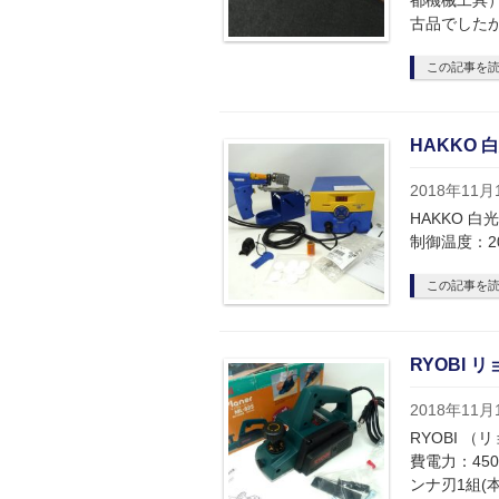
都機械工具）
古品でしたが
この記事を
HAKKO 
2018年11月
HAKKO 白
制御温度：20
この記事を
RYOBI 
2018年11月
RYOBI （
費電力：450
ンナ刃1組(