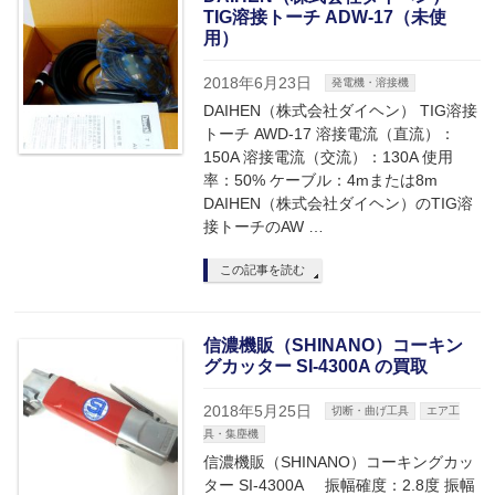
TIG溶接トーチ ADW-17（未使
用）
2018年6月23日
発電機・溶接機
DAIHEN（株式会社ダイヘン） TIG溶接
トーチ AWD-17 溶接電流（直流）：
150A 溶接電流（交流）：130A 使用
率：50% ケーブル：4mまたは8m
DAIHEN（株式会社ダイヘン）のTIG溶
接トーチのAW …
この記事を読む
信濃機販（SHINANO）コーキン
グカッター SI-4300A の買取
2018年5月25日
切断・曲げ工具
エア工
具・集塵機
信濃機販（SHINANO）コーキングカッ
ター SI-4300A 振幅確度：2.8度 振幅