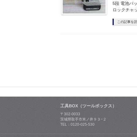
5段 電池パ
ロックチャッ
この記事を
工具BOX（ツールボックス）
〒302-0033
茨城県取手市米ノ井９３−２
TEL：0120-025-530