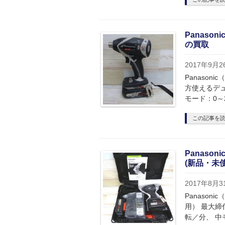
Panaso
の買取
2017年9月2
Panason
方使えるデュア
モード：0～2
この記事を
Panaso
(新品・未
2017年8月3
Panason
用） 最大締付
転／分、 中