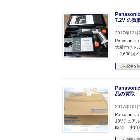
Panaso
7.2V の買
2017年12月
Panason
大締付けトルク
～2,600回
この記事を
Panaso
品の買取
2017年10月
Panason
18Vデュアル
時間： 実用
この記事を