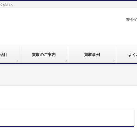
ください.
古物商営
品目
買取のご案内
買取事例
よく