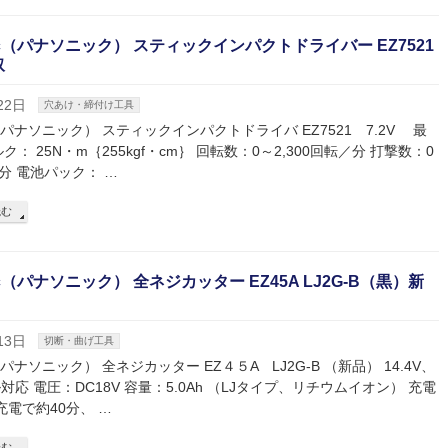
nic（パナソニック） スティックインパクトドライバー EZ7521
取
22日
穴あけ・締付け工具
ic（パナソニック） スティックインパクトドライバ EZ7521 7.2V 最
： 25N・m｛255kgf・cm｝ 回転数：0～2,300回転／分 打撃数：0
／分 電池パック： …
読む
nic（パナソニック） 全ネジカッター EZ45A LJ2G-B（黒）新
13日
切断・曲げ工具
ic（パナソニック） 全ネジカッター EZ４５A LJ2G-B （新品） 14.4V、
対応 電圧：DC18V 容量：5.0Ah （LJタイプ、リチウムイオン） 充電
充電で約40分、 …
読む