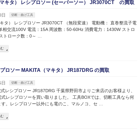
（マキタ） レシプロソー (セーバーソー） JR3070CT の買取
0日
切断・曲げ工具
マキタ） レシプロソー JR3070CT （無段変速） 電動機： 直巻整流子電
相交流100V 電流：15A 周波数：50-60Hz 消費電力：1430W ストロ
 ストローク数：0～ …
読む
ロソー MAKITA（マキタ） JR187DRG の買取
5日
切断・曲げ工具
 充電式レシプロソー JR187DRG 千葉県野田市よりご来店のお客様より、
電式レシプロソーを買い取りました。 工具BOXでは、切断工具なら何
ます。レシプロソー以外にも電のこ、マルノコ、セ …
読む