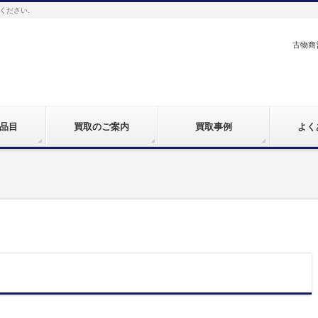
ください.
古物商営
品目
買取のご案内
買取事例
よく