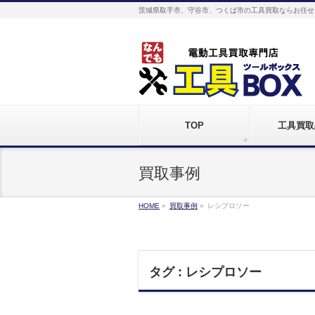
茨城県取手市、守谷市、つくば市の工具買取ならお任せ
TOP
工具買取
買取事例
HOME
»
買取事例
»
レシプロソー
タグ : レシプロソー