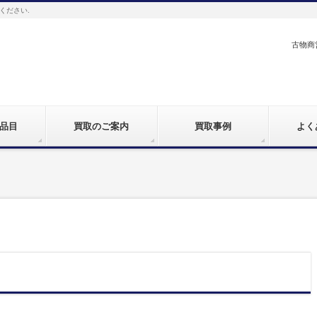
ください.
古物商営
品目
買取のご案内
買取事例
よく