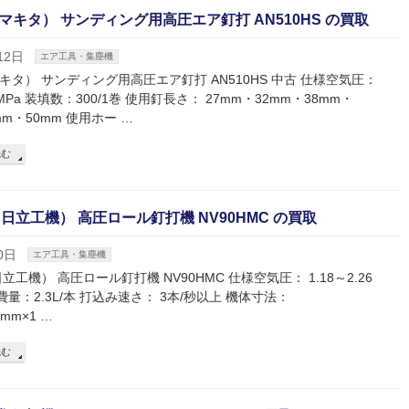
（マキタ） サンディング用高圧エア釘打 AN510HS の買取
12日
エア工具・集塵機
（マキタ） サンディング用高圧エア釘打 AN510HS 中古 仕様空気圧：
6 MPa 装填数：300/1巻 使用釘長さ： 27mm・32mm・38mm・
mm・50mm 使用ホー …
読む
I（日立工機） 高圧ロール釘打機 NV90HMC の買取
0日
エア工具・集塵機
（日立工機） 高圧ロール釘打機 NV90HMC 仕様空気圧： 1.18～2.26
費量：2.3L/本 打込み速さ： 3本/秒以上 機体寸法：
2mm×1 …
読む