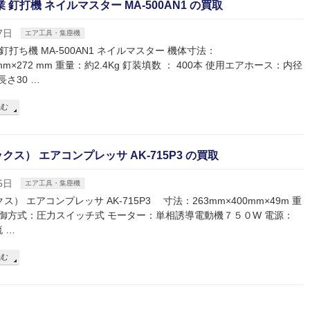
 釘打機 ネイルマスター MA-500AN1 の買取
7日
エア工具・集塵機
釘打ち機 MA-500AN1 ネイルマスター 機体寸法：
2mm×272 mm 重量：約2.4Kg 釘装填数 ： 400本 使用エアホース：内径
長さ30 …
読む
クス） エアコンプレッサ AK-715P3 の買取
5日
エア工具・集塵機
ス） エアコンプレッサ AK-715P3 寸法：263mm×400mm×49m 重
 制御方式：圧力スイッチ式 モーター：単相誘導電動機７５０W 電源：
流 …
読む