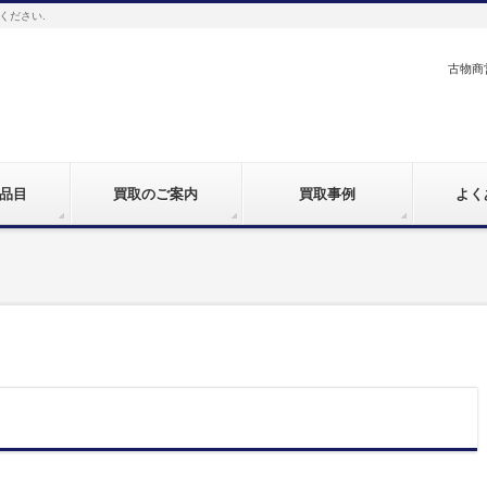
ください.
古物商営
品目
買取のご案内
買取事例
よく