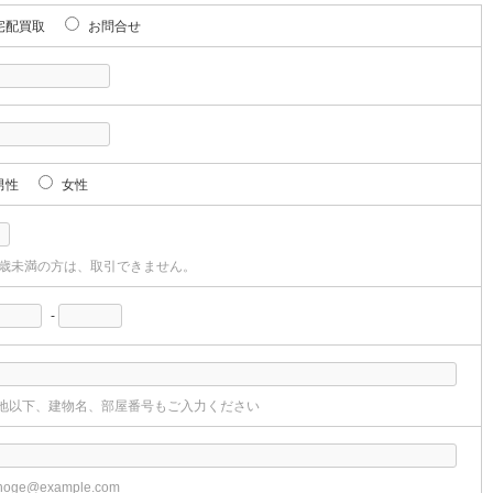
宅配買取
お問合せ
男性
女性
8歳未満の方は、取引できません。
-
地以下、建物名、部屋番号もご入力ください
oge@example.com