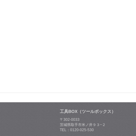
工具BOX（ツールボックス）
〒302-0033
茨城県取手市米ノ井９３−２
TEL：0120-025-530