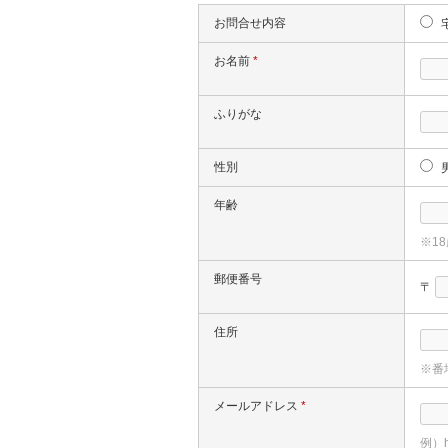
お問合せ内容
お名前
*
ふりがな
性別
年齢
※1
郵便番号
〒
住所
※番
メールアドレス
*
例）h