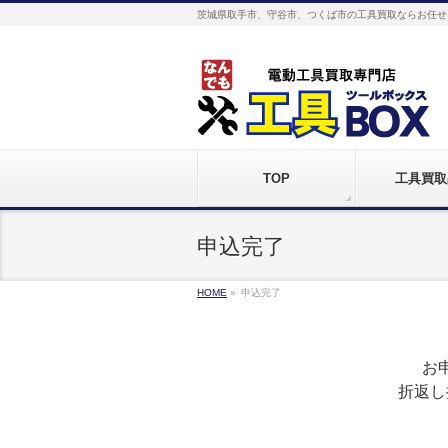
茨城県取手市、守谷市、つくば市の工具買取ならお任せ
TOP
工具買取
申込完了
HOME
»
申込完了
お
折返し