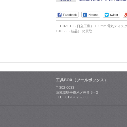
Facebook
Hatena
twitter
←
HITACHI（日立工機） 100mm 電気ディ
G10B3 （新品） の買取
工具BOX（ツールボックス）
〒302-0033
茨城県取手市米ノ井９３−２
TEL：0120-025-530