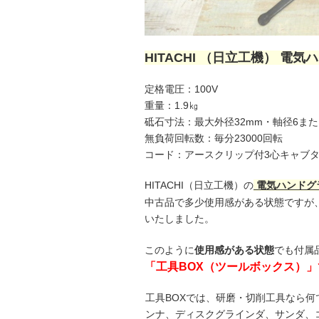
HITACHI （日立工機） 電気
定格電圧：100V
重量：1.9㎏
砥石寸法：最大外径32mm・軸径6また
無負荷回転数：毎分23000回転
コード：アースクリップ付3心キャブタイ
HITACHI（日立工機）の
電気ハンドグ
中古品で多少使用感がある状態ですが
いたしました。
このように
使用感がある状態
でも付属
「工具BOX（ツールボックス）
工具BOXでは、研磨・切削工具なら
ンナ、ディスクグラインダ、サンダ、