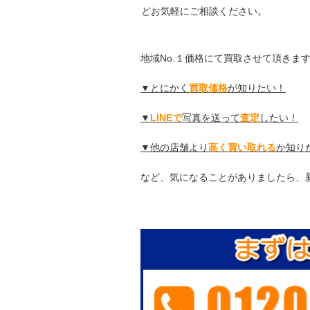
どお気軽にご相談ください。
地域No.１価格にて買取させて頂きま
▼とにかく
買取価格
が知りたい！
▼
LINEで
写真を送って
査定
したい！
▼他の店舗より
高く買い取れる
か知り
など、気になることがありましたら、