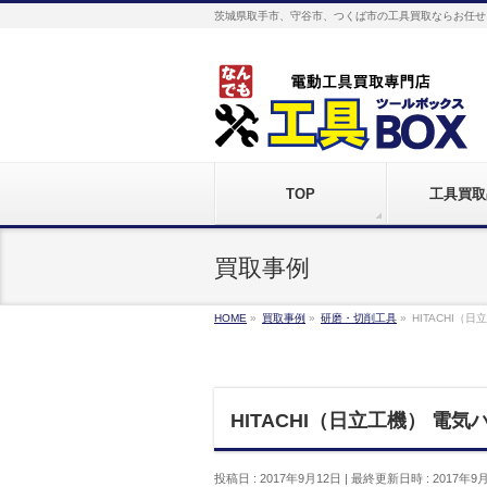
茨城県取手市、守谷市、つくば市の工具買取ならお任せ
TOP
工具買取
買取事例
HOME
»
買取事例
»
研磨・切削工具
»
HITACHI（
HITACHI（日立工機） 電気
投稿日 : 2017年9月12日
最終更新日時 : 2017年9