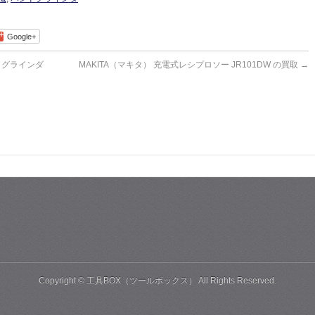
Google+
スクグラインダ
MAKITA（マキタ） 充電式レシプロソー JR101DW の買取
→
Copyright ©
工具BOX（ツールボックス）
All Rights Reserved.