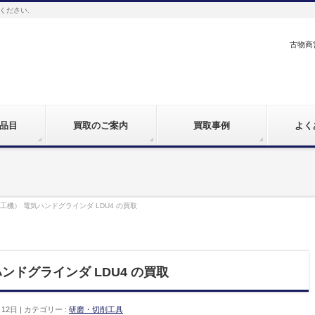
ください.
古物商営
品目
買取のご案内
買取事例
よく
日立工機） 電気ハンドグラインダ LDU4 の買取
ハンドグラインダ LDU4 の買取
月12日
カテゴリー :
研磨・切削工具