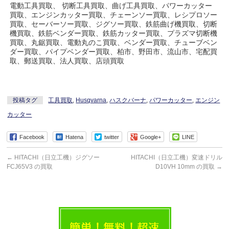
電動工具買取、 切断工具買取、曲げ工具買取、パワーカッター
買取、エンジンカッター買取、チェーンソー買取、レシプロソー
買取、セーバーソー買取、ジグソー買取、鉄筋曲げ機買取、切断
機買取、鉄筋ベンダー買取、鉄筋カッター買取、プラズマ切断機
買取、丸鋸買取、電動丸のこ買取、ベンダー買取、チューブベン
ダー買取、パイプベンダー買取、柏市、野田市、流山市、宅配買
取、郵送買取、法人買取、店頭買取
投稿タグ
工具買取
,
Husqvarna
,
ハスクバーナ
,
パワーカッター
,
エンジン
カッター
Facebook
Hatena
twitter
Google+
LINE
←
HITACHI（日立工機）ジグソー
HITACHI（日立工機）変速ドリル
FCJ65V3 の買取
D10VH 10mm の買取
→