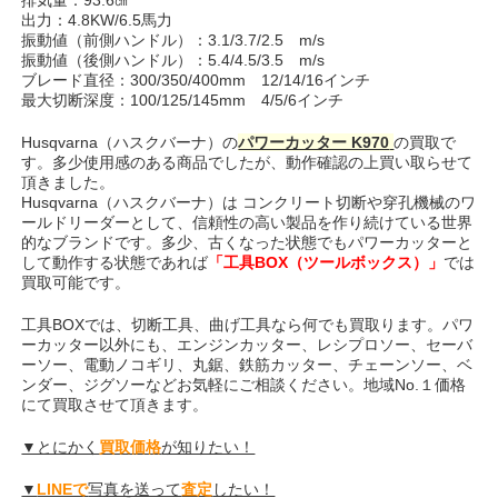
出力：4.8KW/6.5馬力
振動値（前側ハンドル）：3.1/3.7/2.5 m/s
振動値（後側ハンドル）：5.4/4.5/3.5 m/s
ブレード直径：300/350/400mm 12/14/16インチ
最大切断深度：100/125/145mm 4/5/6インチ
Husqvarna（ハスクバーナ）の
パワーカッター K970
の買取で
す。多少使用感のある商品でしたが、動作確認の上買い取らせて
頂きました。
Husqvarna（ハスクバーナ）は コンクリート切断や穿孔機械のワ
ールドリーダーとして、信頼性の高い製品を作り続けている世界
的なブランドです。多少、古くなった状態でもパワーカッターと
して動作する状態であれば
「工具BOX（ツールボックス）」
では
買取可能です。
工具BOXでは、切断工具、曲げ工具なら何でも買取ります。パワ
ーカッター以外にも、エンジンカッター、レシプロソー、セーバ
ーソー、電動ノコギリ、丸鋸、鉄筋カッター、チェーンソー、ベ
ンダー、ジグソーなどお気軽にご相談ください。地域No.１価格
にて買取させて頂きます。
▼とにかく
買取価格
が知りたい！
▼
LINEで
写真を送って
査定
したい！