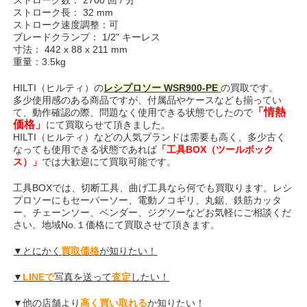
ストローク長： 32 mm
ストローク速度調整：可
ブレードクランプ： 1/2" キーレス
寸法： 442 x 88 x 211 mm
重量：3.5kg
HILTI（ヒルティ）の
レシプロソー WSR900-PE
の買取です。
多少使用感のある商品ですが、付属品やケースなども揃ってい
「情熱
て、動作確認の際、問題なく使用できる状態でしたので
価格」
にて買取らせて頂きました。
HILTI（ヒルティ）などの人気ブランドは需要も高く、多少古く
なっても使用できる状態であれば
「工具BOX（ツールボック
ス）」
では大歓迎にて買取可能です。
工具BOXでは、切断工具、曲げ工具なら何でも買取ります。レシ
プロソーにもセーバーソー、電動ノコギリ、丸鋸、鉄筋カッタ
ー、チェーンソー、ベンダー、ジグソーなどお気軽にご相談くだ
さい。地域No.１価格にて買取させて頂きます。
▼とにかく
買取価格
が知りたい！
▼
LINEで
写真を送って
査定
したい！
▼他の店舗より
高く買い取れる
か知りたい！