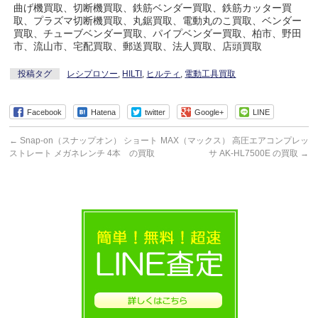
曲げ機買取、切断機買取、鉄筋ベンダー買取、鉄筋カッター買
取、プラズマ切断機買取、丸鋸買取、電動丸のこ買取、ベンダー
買取、チューブベンダー買取、パイプベンダー買取、柏市、野田
市、流山市、宅配買取、郵送買取、法人買取、店頭買取
投稿タグ
レシプロソー
,
HILTI
,
ヒルティ
,
電動工具買取
Facebook
Hatena
twitter
Google+
LINE
←
Snap-on（スナップオン） ショート
MAX（マックス） 高圧エアコンプレッ
ストレート メガネレンチ 4本 の買取
サ AK-HL7500E の買取
→