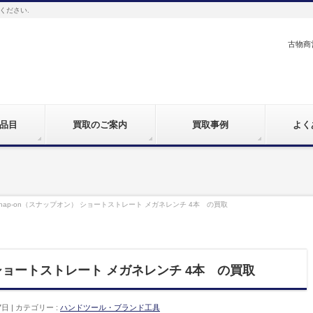
ください.
古物商営
品目
買取のご案内
買取事例
よく
nap-on（スナップオン） ショートストレート メガネレンチ 4本 の買取
 ショートストレート メガネレンチ 4本 の買取
7日
カテゴリー :
ハンドツール・ブランド工具