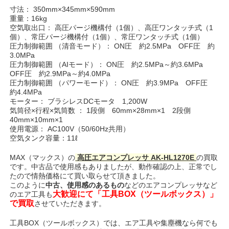
寸法： 350mm×345mm×590mm
重量：16kg
空気取出口： 高圧パージ機構付（1個）、高圧ワンタッチ式（1
個）、常圧パージ機構付（1個）、常圧ワンタッチ式（1個）
圧力制御範囲 （清音モード）： ON圧 約2.5MPa OFF圧 約
3.0MPa
圧力制御範囲 （AIモード）： ON圧 約2.5MPa～約3.6MPa
OFF圧 約2.9MPa～約4.0MPa
圧力制御範囲 （パワーモード）： ON圧 約3.9MPa OFF圧
約4.4MPa
モーター： ブラシレスDCモータ 1,200W
気筒径×行程×気筒数 ： 1段側 60mm×28mm×1 2段側
40mm×10mm×1
使用電源： AC100V（50/60Hz共用）
空気タンク容量：11ℓ
MAX（マックス）の
高圧エアコンプレッサ AK-HL1270E
の買取
です。中古品で使用感もありましたが、動作確認の上、正常でし
たので情熱価格にて買い取らせて頂きました。
このように
中古、使用感のあるもの
などのエアコンプレッサなど
大歓迎にて「工具BOX（ツールボックス）」
のエア工具も
で買取
させていただきます。
工具BOX（ツールボックス）では、エア工具や集塵機なら何でも