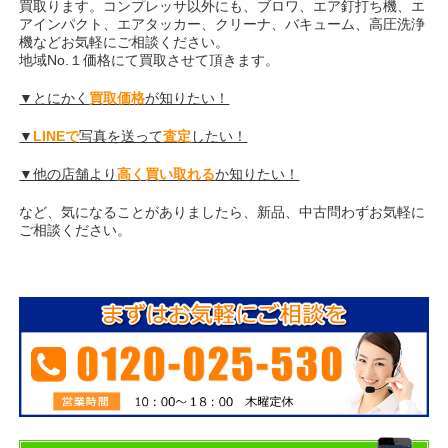
買取ります。コンプレッサ以外にも、ブロワ、エア釘打ち機、エ
アインパクト、エアタッカー、クリーナ、バキューム、高圧洗浄
機などお気軽にご相談ください。
地域No.１価格にて買取させて頂きます。
▼とにかく
買取価格
が知りたい！
▼
LINEで
写真を送って
査定
したい！
▼他の店舗より
高く買い取れる
か知りたい！
など、気になることがありましたら、新品、中古問わずお気軽に
ご相談ください。